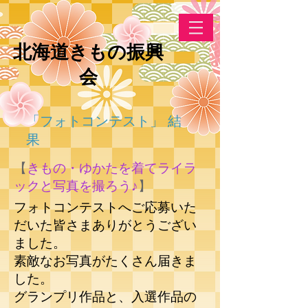
​北海道きもの振興
会
「フォトコンテスト」 結
果
​​【
きもの・ゆかたを着てライラ
ックと写真を撮ろう♪
】
​​フォトコンテストへご応募いた
だいた皆さまありがとうござい
ました。
素敵なお写真がたくさん届きま
した。
​グランプリ作品と、入選作品の