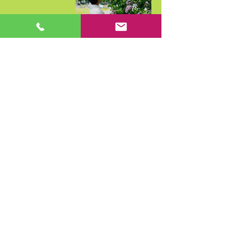
​​皆さん、上手にコーディネートさ
れています♪
​和装に関するお悩みはお気軽
にお問合せください
TEL ：
011-211-8995
Mail ：
h.k.sinkoukai@gmail.com
© 2019 Hokkaido Kimono Sinkoukai.